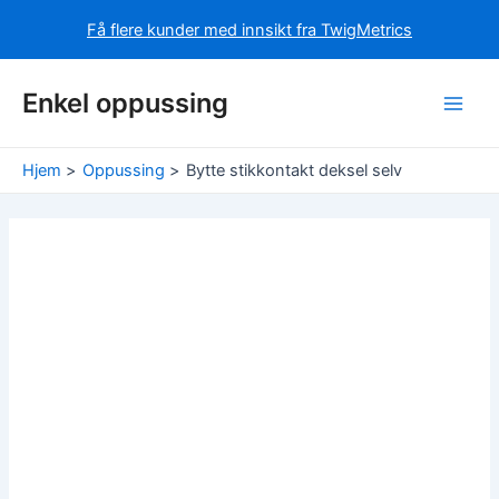
Få flere kunder med innsikt fra TwigMetrics
Hopp
Enkel oppussing
rett
Main
til
innholdet
Men
Hjem
Oppussing
Bytte stikkontakt deksel selv