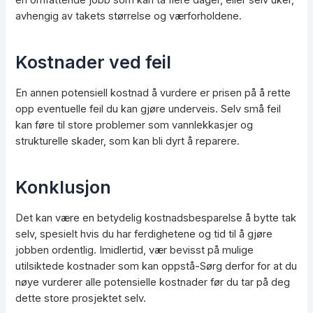
en omfattende jobb som kan ta flere dager, eller selv uker,
avhengig av takets størrelse og værforholdene.
Kostnader ved feil
En annen potensiell kostnad å vurdere er prisen på å rette
opp eventuelle feil du kan gjøre underveis. Selv små feil
kan føre til store problemer som vannlekkasjer og
strukturelle skader, som kan bli dyrt å reparere.
Konklusjon
Det kan være en betydelig kostnadsbesparelse å bytte tak
selv, spesielt hvis du har ferdighetene og tid til å gjøre
jobben ordentlig. Imidlertid, vær bevisst på mulige
utilsiktede kostnader som kan oppstå-Sørg derfor for at du
nøye vurderer alle potensielle kostnader før du tar på deg
dette store prosjektet selv.