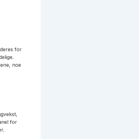
deres for
elige.
dene, noe
ggvekst,
anel for
r.