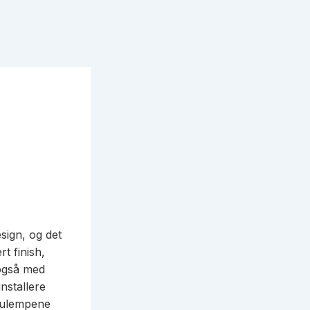
sign, og det
t finish,
 også med
nstallere
g ulempene