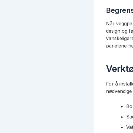
Begrense
Når veggpan
design og f
vanskeliger
panelene he
Verktø
For å instal
nødvendige 
Bor
Sag
Va