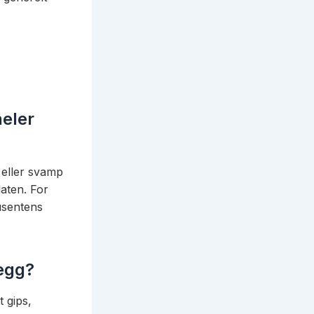
eler
 eller svamp
aten. For
usentens
vegg?
t gips,