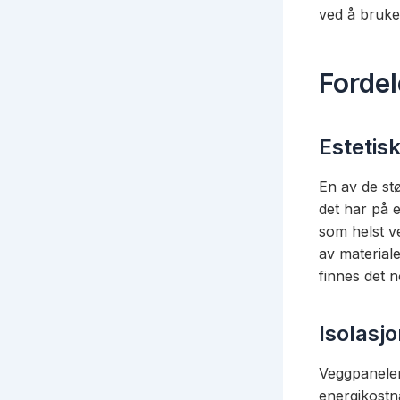
ved å bruke 
Forde
Estetisk
En av de st
det har på e
som helst ve
av materialer
finnes det n
Isolasjo
Veggpaneler 
energikostn