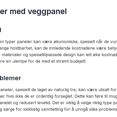
er med veggpanel
d
n typer paneler kan være økonomiske, spesielt når de vur
arige holdbarhet, kan de innledende kostnadene være betyd
s materialer og spesialtilpassede design kan lett øke kostna
e en ulempe for de med et stramt budsjett.
oblemer
eler, spesielt de laget av naturlig tre, kan være utsatt for
r hvis ikke de er ordentlig forseglet. Dette kan føre til mu
nelet og redusert levetid. Det er viktig å velge riktig type p
 og sørge for skikkelig vanntetting for å unngå slike probleme