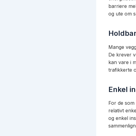
barriere me
og ute om so
Holdba
Mange veggp
De krever va
kan vare i m
trafikkerte 
Enkel in
For de som e
relativt en
og enkel in
sammenligne