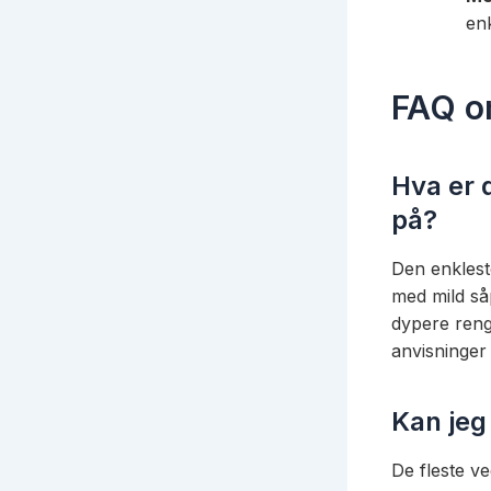
en
FAQ o
Hva er 
på?
Den enklest
med mild så
dypere reng
anvisninger 
Kan jeg
De fleste ve