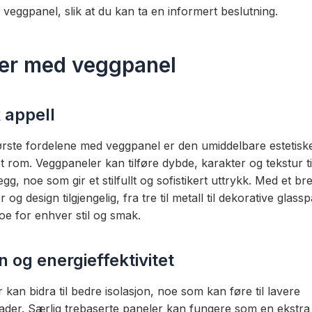
veggpanel, slik at du kan ta en informert beslutning.
ler med veggpanel
 appell
ørste fordelene med veggpanel er den umiddelbare estetisk
t rom. Veggpaneler kan tilføre dybde, karakter og tekstur ti
gg, noe som gir et stilfullt og sofistikert uttrykk. Med et br
 og design tilgjengelig, fra tre til metall til dekorative glass
oe for enhver stil og smak.
n og energieffektivitet
kan bidra til bedre isolasjon, noe som kan føre til lavere
ader. Særlig trebaserte paneler kan fungere som en ekstra