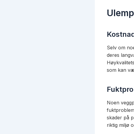
Ulemp
Kostna
Selv om noe
deres langv
Høykvalitet
som kan vær
Fuktpr
Noen veggpan
fuktprobleme
skader på pa
riktig miljø