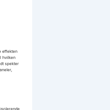
e effekten
l hvilken
edt spekter
paneler,
 isolerende