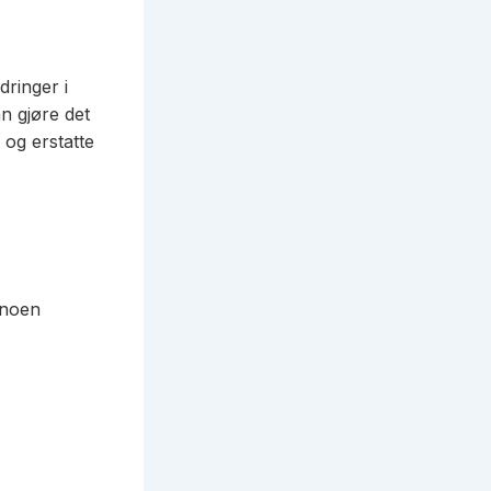
dringer i
n gjøre det
 og erstatte
r noen