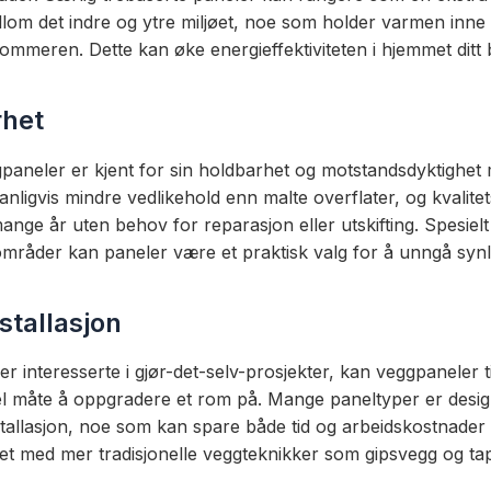
llom det indre og ytre miljøet, noe som holder varmen inne
mmeren. Dette kan øke energieffektiviteten i hjemmet ditt b
rhet
aneler er kjent for sin holdbarhet og motstandsdyktighet mo
nligvis mindre vedlikehold enn malte overflater, og kvalite
ange år uten behov for reparasjon eller utskifting. Spesielt
områder kan paneler være et praktisk valg for å unngå synlig
stallasjon
r interesserte i gjør-det-selv-prosjekter, kan veggpaneler t
kel måte å oppgradere et rom på. Mange paneltyper er desig
stallasjon, noe som kan spare både tid og arbeidskostnader
t med mer tradisjonelle veggteknikker som gipsvegg og tap