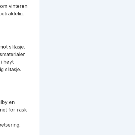
 om vinteren
etraktelig.
t slitasje.
tsmaterialer
 i høyt
 slitasje.
ilby en
net for rask
etsering.