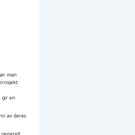
 før man
prosjekt:
 gir en
nn av deres
 generelt