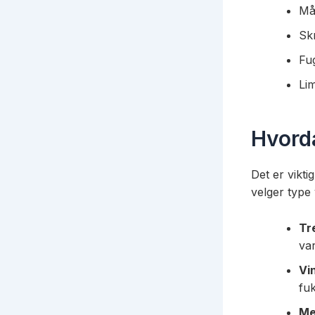
Må
Sk
Fu
Li
Hvorda
Det er vikt
velger type 
Tr
var
Vi
fu
Met