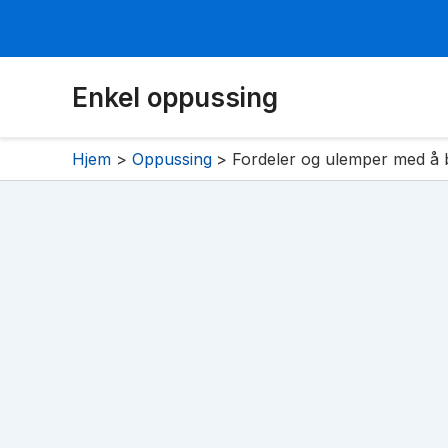
Hopp
Enkel oppussing
rett
til
innholdet
Hjem
Oppussing
Fordeler og ulemper med å 