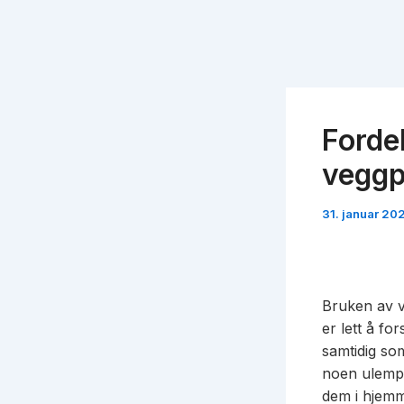
Fordeler og ulemper med å bruke
veggp
31. januar 20
Bruken av v
er lett å fo
samtidig so
noen ulempe
dem i hjemme