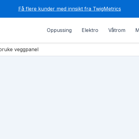
Få flere kunder med innsikt fra TwigMetrics
Oppussing
Elektro
Våtrom
M
bruke veggpanel