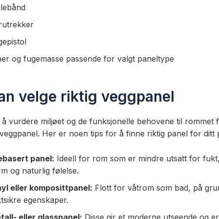
lebånd
rutrekker
gepistol
mer og fugemasse passende for valgt paneltype
n velge riktig veggpanel
ig å vurdere miljøet og de funksjonelle behovene til rommet
veggpanel. Her er noen tips for å finne riktig panel for ditt 
ebasert panel:
Ideell for rom som er mindre utsatt for fukt,
m og naturlig følelse.
nyl eller komposittpanel:
Flott for våtrom som bad, på gru
ktsikre egenskaper.
all- eller glasspanel:
Disse gir et moderne utseende og er