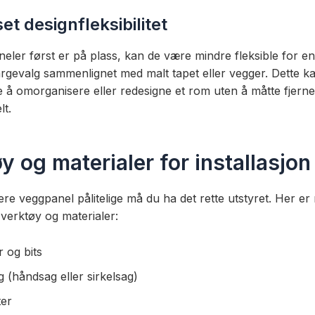
t designfleksibilitet
eler først er på plass, kan de være mindre fleksible for en
argevalg sammenlignet med malt tapet eller vegger. Dette ka
e å omorganisere eller redesigne et rom uten å måtte fjerne
lt.
y og materialer for installasjon
lere veggpanel pålitelige må du ha det rette utstyret. Her e
verktøy og materialer:
 og bits
 (håndsag eller sirkelsag)
ter