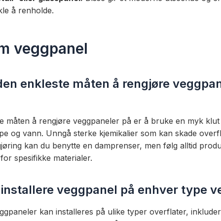
kle å renholde.
m veggpanel
den enkleste måten å rengjøre veggpan
e måten å rengjøre veggpaneler på er å bruke en myk klut
pe og vann. Unngå sterke kjemikalier som kan skade overfl
jøring kan du benytte en damprenser, men følg alltid prod
for spesifikke materialer.
 installere veggpanel på enhver type 
ggpaneler kan installeres på ulike typer overflater, inkluder