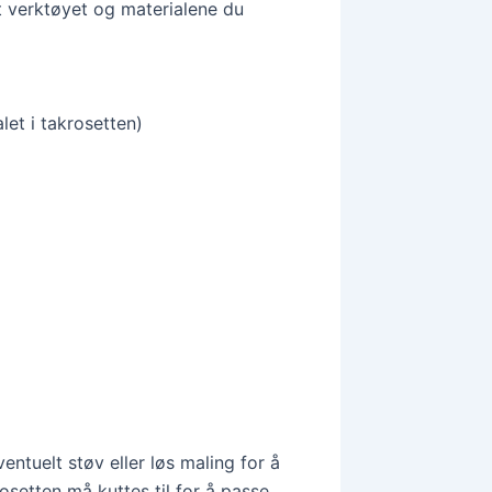
t verktøyet og materialene du
let i takrosetten)
n
ntuelt støv eller løs maling for å
rosetten må kuttes til for å passe,