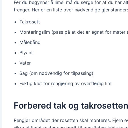
Før du begynner å lime, må du sørge for at du har al
trenger. Her er en liste over nødvendige gjenstander:
Takrosett
Monteringslim (pass på at det er egnet for materia
Målebånd
Blyant
Vater
Sag (om nødvendig for tilpassing)
Fuktig klut for rengjøring av overflødig lim
Forbered tak og takrosette
Rengjør området der rosetten skal monteres. Fjern eve
sikre at limet fester seg godt til overflaten. Hvis tak