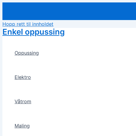
Hopp rett til innholdet
Enkel oppussing
Oppussing
Elektro
Våtrom
Maling