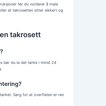
struksjoner før du vurderer å male
ller at takrosetten sitter sikkert og
en takrosett
e?
is bør du la det tørke i minst 24
g.
ntering?
 tørket. Sørg for at overflaten er ren