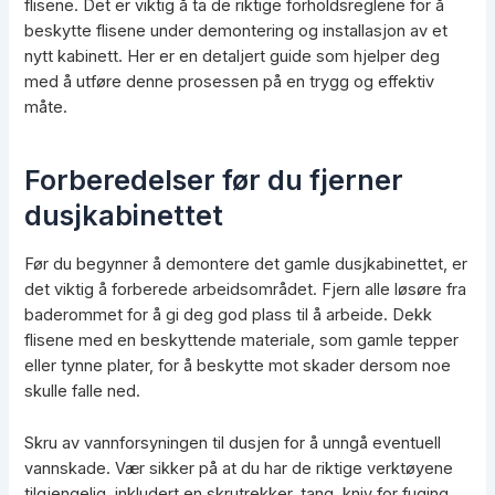
flisene. Det er viktig å ta de riktige forholdsreglene for å
beskytte flisene under demontering og installasjon av et
nytt kabinett. Her er en detaljert guide som hjelper deg
med å utføre denne prosessen på en trygg og effektiv
måte.
Forberedelser før du fjerner
dusjkabinettet
Før du begynner å demontere det gamle dusjkabinettet, er
det viktig å forberede arbeidsområdet. Fjern alle løsøre fra
baderommet for å gi deg god plass til å arbeide. Dekk
flisene med en beskyttende materiale, som gamle tepper
eller tynne plater, for å beskytte mot skader dersom noe
skulle falle ned.
Skru av vannforsyningen til dusjen for å unngå eventuell
vannskade. Vær sikker på at du har de riktige verktøyene
tilgjengelig, inkludert en skrutrekker, tang, kniv for fuging,