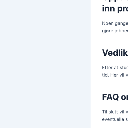
inn pr
Noen ganger
gjøre jobbe
Vedli
Etter at stu
tid. Her vil
FAQ o
Til slutt vi
eventuelle 