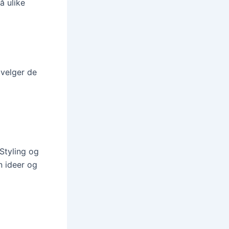
å ulike
 velger de
 Styling og
en ideer og