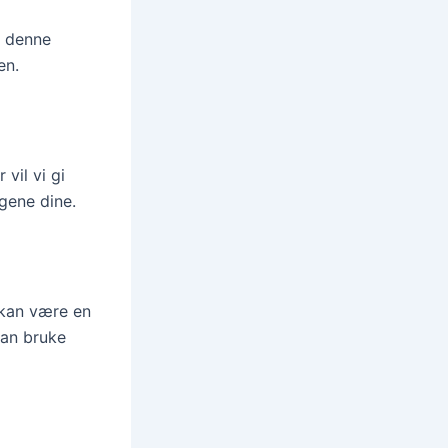
I denne
en.
vil vi gi
gene dine.
 kan være en
kan bruke