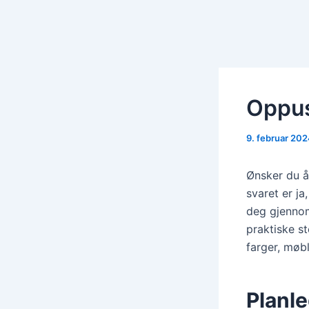
Oppus
9. februar 20
Ønsker du å
svaret er ja
deg gjennom
praktiske st
farger, møbl
Planl