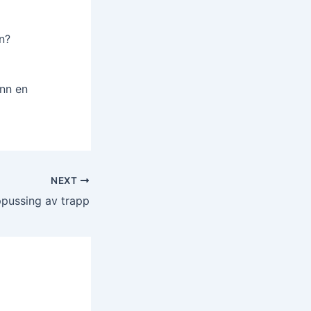
n?
inn en
NEXT
pussing av trapp