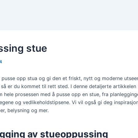
sing stue
24
 pusse opp stua og gi den et friskt, nytt og moderne utse
, så er du kommet til rett sted. I denne detaljerte artikkelen 
 hele prosessen med å pusse opp en stue, fra planlegginge
egene og vedlikeholdstipsene. Vi vil også gi deg inspirasjon
er, belysning og mer.
egging av stueoppussing