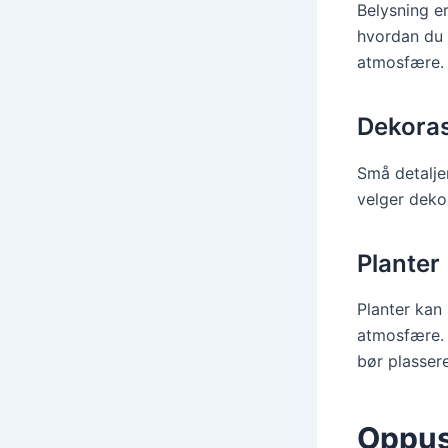
Belysning er
hvordan du 
atmosfære.
Dekoras
Små detaljer
velger deko
Planter
Planter kan 
atmosfære. 
bør plasser
Oppuss