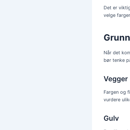
Det er vikti
velge farger
Grunn
Når det kom
bør tenke på
Vegger
Fargen og f
vurdere ulik
Gulv