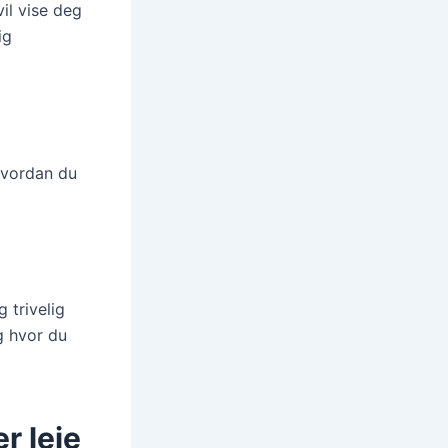
il vise deg
ig
 hvordan du
 trivelig
g hvor du
r leie