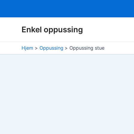
Hopp
Enkel oppussing
rett
til
innholdet
Hjem
Oppussing
Oppussing stue