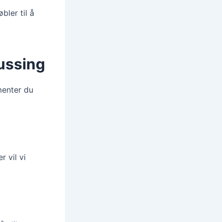
bler til å
ussing
menter du
 vil vi