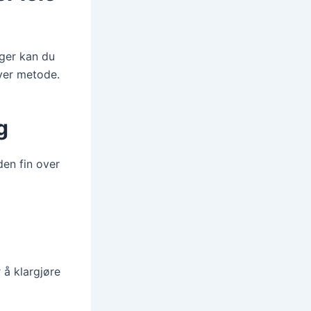
nger kan du
hver metode.
g
den fin over
 å klargjøre