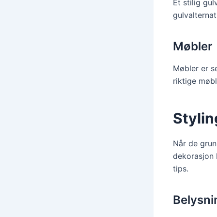
Et stilig gu
gulvalternati
Møbler
Møbler er se
riktige møb
Stylin
Når de grun
dekorasjon k
tips.
Belysni