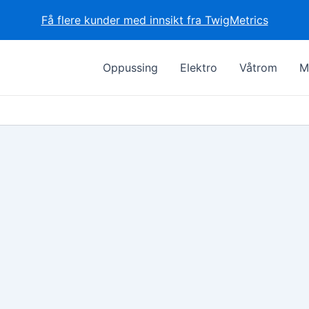
Få flere kunder med innsikt fra TwigMetrics
Oppussing
Elektro
Våtrom
M