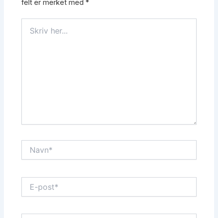
felt er merket med
*
Skriv
her...
Navn*
E-
post*
Webside