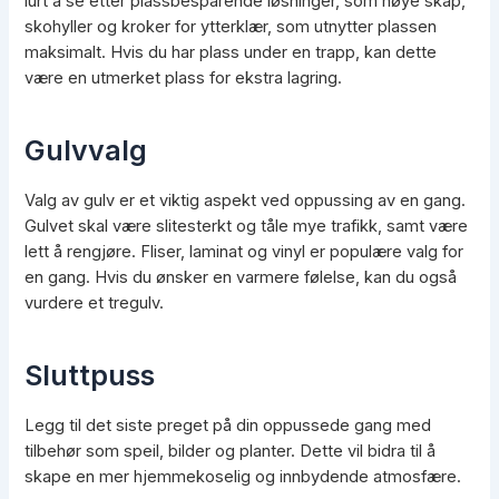
lurt å se etter plassbesparende løsninger, som høye skap,
skohyller og kroker for ytterklær, som utnytter plassen
maksimalt. Hvis du har plass under en trapp, kan dette
være en utmerket plass for ekstra lagring.
Gulvvalg
Valg av gulv er et viktig aspekt ved oppussing av en gang.
Gulvet skal være slitesterkt og tåle mye trafikk, samt være
lett å rengjøre. Fliser, laminat og vinyl er populære valg for
en gang. Hvis du ønsker en varmere følelse, kan du også
vurdere et tregulv.
Sluttpuss
Legg til det siste preget på din oppussede gang med
tilbehør som speil, bilder og planter. Dette vil bidra til å
skape en mer hjemmekoselig og innbydende atmosfære.