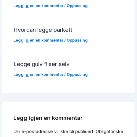
Legg igjen en kommentar
/
Oppussing
Hvordan legge parkett
Legg igjen en kommentar
/
Oppussing
Legge gulv fliser selv
Legg igjen en kommentar
/
Oppussing
Legg igjen en kommentar
Din e-postadresse vil ikke bli publisert.
Obligatoriske