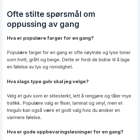
Ofte stilte spørsmål om
oppussing av gang
Hva er populære farger for en gang?
Populære farger for en gang er ofte nøytrale og lyse toner
som hvitt, grått og beige. Dette er fordi de bidrar til å lage
en følelse av lys og romslighet.
Hva slags type gulv skal jeg velge?
Velg et gulv som er slitesterkt, lett å rengjøre og tåler mye
trafikk. Populære valg er fliser, laminat og vinyl, men et
tregulv kan også være et godt valg hvis du ønsker en
varmere følelse.
Hva er gode oppbevaringsløsninger for en gang?