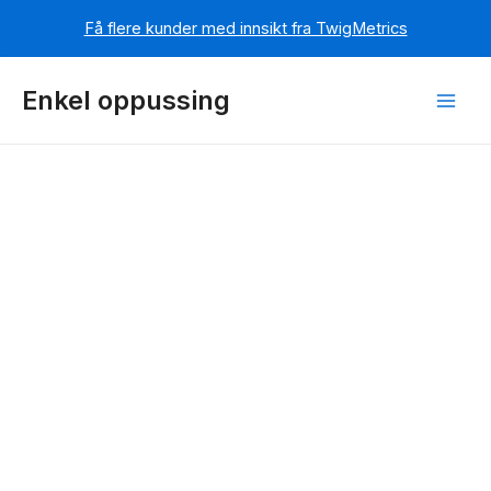
Få flere kunder med innsikt fra TwigMetrics
Hopp
rett
Enkel oppussing
Mai
til
innholdet
Men