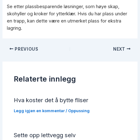
Se etter plassbesparende løsninger, som høye skap,
skohyller og kroker for ytterklær. Hvis du har plass under
en trapp, kan dette være en utmerket plass for ekstra
lagring.
Post
PREVIOUS
NEXT
navigation
Relaterte innlegg
Hva koster det å bytte fliser
Legg igjen en kommentar
/
Oppussing
Sette opp lettvegg selv