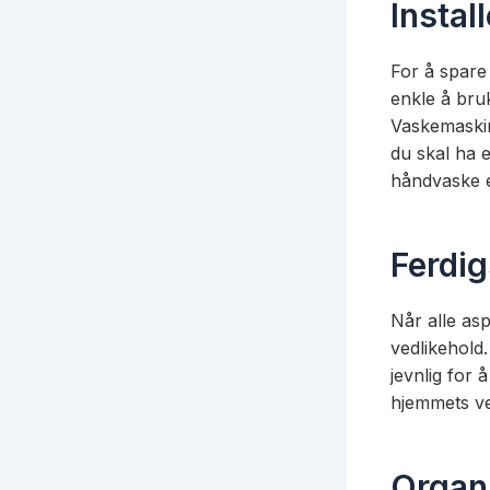
Instal
For å spare
enkle å bru
Vaskemaskin
du skal ha e
håndvaske el
Ferdig
Når alle asp
vedlikehold.
jevnlig for 
hjemmets ver
Organ