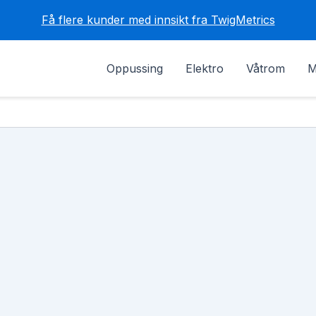
Få flere kunder med innsikt fra TwigMetrics
Oppussing
Elektro
Våtrom
M