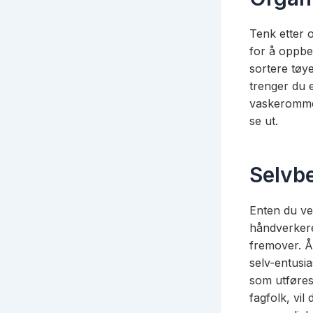
Tenk etter 
for å oppbe
sortere tøy
trenger du 
vaskerommet
se ut.
Selvbe
Enten du ve
håndverkere
fremover. 
selv-entusia
som utføres,
fagfolk, vi