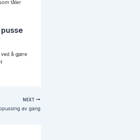
 som tåler
å pusse
 ved å gjøre
t
NEXT
ppussing av gang