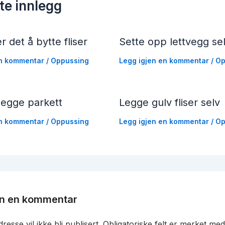
te innlegg
r det å bytte fliser
Sette opp lettvegg se
en kommentar
/
Oppussing
Legg igjen en kommentar
/
Op
legge parkett
Legge gulv fliser selv
en kommentar
/
Oppussing
Legg igjen en kommentar
/
Op
en en kommentar
resse vil ikke bli publisert.
Obligatoriske felt er merket me